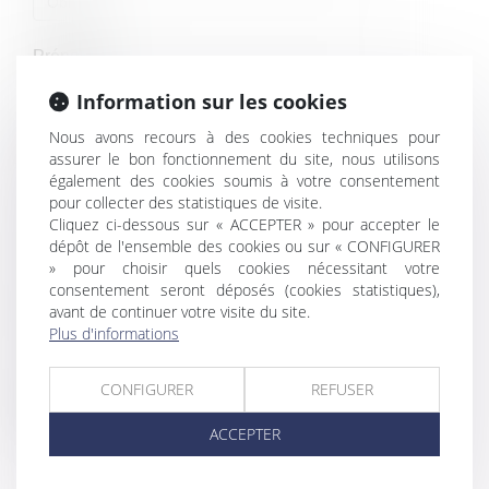
Prénom
Information sur les cookies
Nous avons recours à des cookies techniques pour
Adresse e-mail
assurer le bon fonctionnement du site, nous utilisons
également des cookies soumis à votre consentement
pour collecter des statistiques de visite.
Cliquez ci-dessous sur « ACCEPTER » pour accepter le
Tél
dépôt de l'ensemble des cookies ou sur « CONFIGURER
» pour choisir quels cookies nécessitant votre
consentement seront déposés (cookies statistiques),
avant de continuer votre visite du site.
Objet
Plus d'informations
CONFIGURER
REFUSER
Message
ACCEPTER