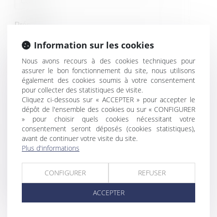
Prénom
Information sur les cookies
Nous avons recours à des cookies techniques pour
Adresse e-mail
assurer le bon fonctionnement du site, nous utilisons
également des cookies soumis à votre consentement
pour collecter des statistiques de visite.
Cliquez ci-dessous sur « ACCEPTER » pour accepter le
Tél
dépôt de l'ensemble des cookies ou sur « CONFIGURER
» pour choisir quels cookies nécessitant votre
consentement seront déposés (cookies statistiques),
avant de continuer votre visite du site.
Objet
Plus d'informations
CONFIGURER
REFUSER
Message
ACCEPTER