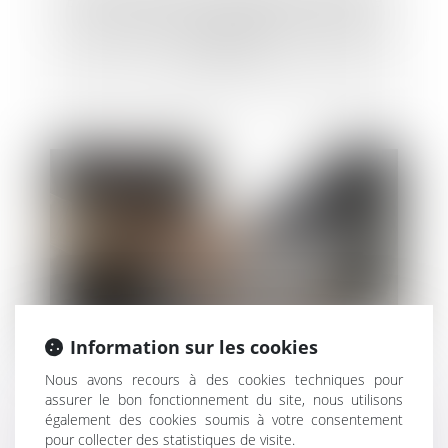
Europe : bilan encourageant en matière
de contrôle et surveillance des risques
bancaires
Information sur les cookies
Nous avons recours à des cookies techniques pour
assurer le bon fonctionnement du site, nous utilisons
également des cookies soumis à votre consentement
Dispenses de cotisations : souplesse et
pour collecter des statistiques de visite.