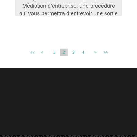
Médiation d’entreprise, une procédure
qui vous permettra d’entrevoir une sortie
de crise sereine.
<<
<
1
2
3
4
>
>>