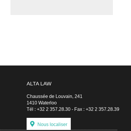
ALTA LAW
Chaussée de Louvain, 241
1410 Waterloo
Tél :
+32 2 357.28.30
-
Fax : +32 2 357.28.39
Nous localiser