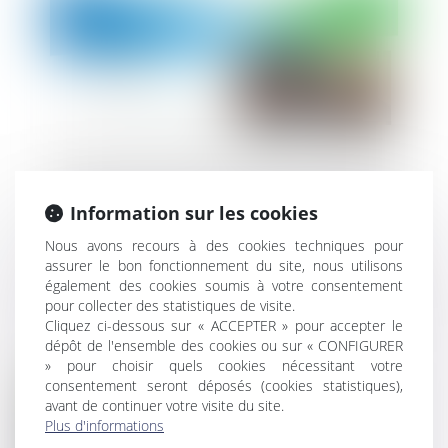
Information sur les cookies
Rendez-vous pour le "Micro lunch" du
Cercle du Lion organisé au sein d'ALTA
Nous avons recours à des cookies techniques pour
assurer le bon fonctionnement du site, nous utilisons
LAW le 20 juin prochain sur le nouveau
également des cookies soumis à votre consentement
code des sociétés et associations !
pour collecter des statistiques de visite.
Cliquez ci-dessous sur « ACCEPTER » pour accepter le
dépôt de l'ensemble des cookies ou sur « CONFIGURER
» pour choisir quels cookies nécessitant votre
consentement seront déposés (cookies statistiques),
avant de continuer votre visite du site.
Plus d'informations